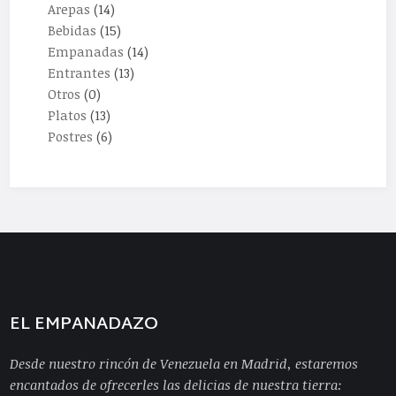
Arepas
(14)
Bebidas
(15)
Empanadas
(14)
Entrantes
(13)
Otros
(0)
Platos
(13)
Postres
(6)
EL EMPANADAZO
Desde nuestro rincón de Venezuela en Madrid, estaremos
encantados de ofrecerles las delicias de nuestra tierra: