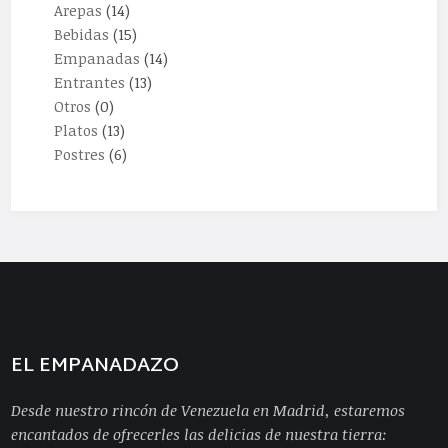
Arepas
(14)
Bebidas
(15)
Empanadas
(14)
Entrantes
(13)
Otros
(0)
Platos
(13)
Postres
(6)
EL EMPANADAZO
Desde nuestro rincón de Venezuela en Madrid, estaremos
encantados de ofrecerles las delicias de nuestra tierra: